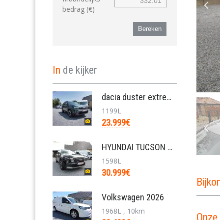
bedrag (€)
Bereken
In
de kijker
dacia duster extreme mild hybrid 130pk nieuw
1199L
23.999€
HYUNDAI TUCSON mild h 1.6 T-GDI N-LINE FACELIFT/ve
1598L
30.999€
Bijk
Volkswagen 2026
1968L , 10km
Onze