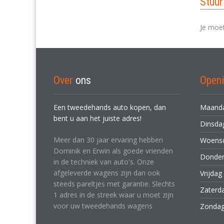
Stuu
Je moe
Over
ons
Openi
Een tweedehands auto kopen, dan
Maand
bent u aan het juiste adres!
Dinsd
Meer dan 30 jaar ervaring hebben
Woens
Dominik en Erwin als goede vrienden
Donde
in de techniek van auto's. Onze
afgeleverde wagens zijn dan ook
Vrijdag
steeds pareltjes met garantie. Slechts
Zaterd
1 adres in de streek waar u moet zijn
voor uw tweedehands wagens
Zonda