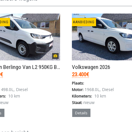
DING
AANBIEDING
Citroën Berlingo Van L2 950KG BlueHDi 130pk/automa
Volkswagen 2026
0€
23.400€
Plaats:
498.0L, Diesel
1968.0L, Diesel
Motor:
10 km
10 km
ers:
Kilometers:
ieuw
nieuw
Staat:
s
Details