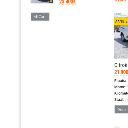
23.400€
All Cars
AANBIE
21.90
Plaats:
1
Motor:
Kilomet
n
Staat:
Detail