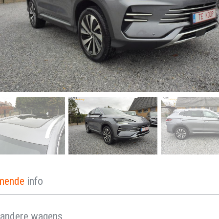
omende
info
andere wagens