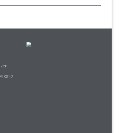
lzen
798852