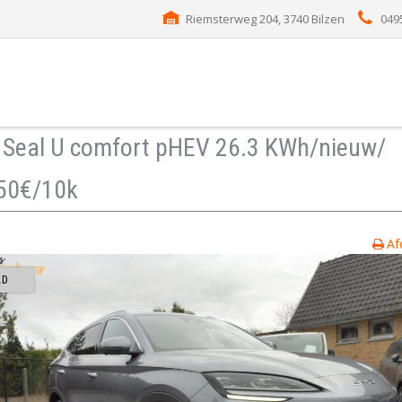
Riemsterweg 204, 3740 Bilzen
049
D
Seal U comfort pHEV 26.3 KWh/nieuw/
50€/10k
Af
LD