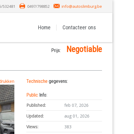
5/532481
0497/798852
info@autoslimburg.be
Home
Contacteer ons
Negotiable
Prijs:
drukken
Technische
gegevens:
Public
Info:
Published:
feb 07, 2026
Updated:
aug 01, 2026
Views:
383