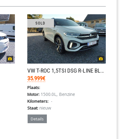
SOLD
VW T-ROC 1,5TSI DSG R-LINE BLACK PACK 150PK/panoda
35.999€
Plaats:
1500.0L, Benzine
Motor:
-
Kilometers:
nieuw
Staat:
Details