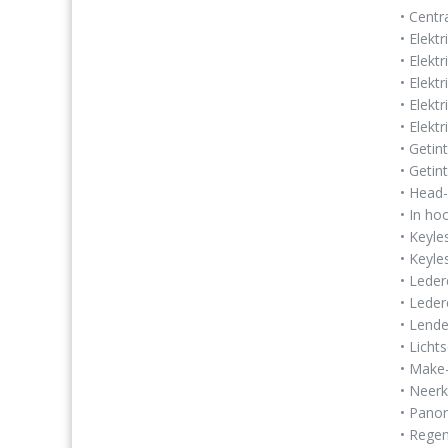
• Centr
• Elekt
• Elekt
• Elekt
• Elekt
• Elekt
• Getin
• Getin
• Head-
• In ho
• Keyle
• Keyle
• Leder
• Leder
• Lende
• Licht
• Make-
• Neerk
• Pano
• Rege