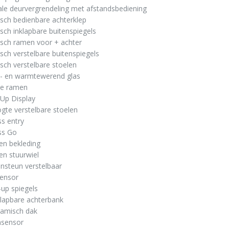
ale deurvergrendeling met afstandsbediening
risch bedienbare achterklep
risch inklapbare buitenspiegels
risch ramen voor + achter
risch verstelbare buitenspiegels
risch verstelbare stoelen
t- en warmtewerend glas
te ramen
Up Display
ogte verstelbare stoelen
ss entry
ss Go
en bekleding
en stuurwiel
nsteun verstelbaar
sensor
up spiegels
lapbare achterbank
ramisch dak
nsensor