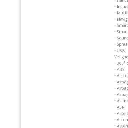
• Hands
• Induc
• Multi
• Navi
• Smart
• Smart
• Soun
• Spraa
• USB
Veilighe
• 360°
• ABS
• Achte
• Airba
• Airba
• Airba
• Alar
• ASR
• Auto 
• Auto
• Autom