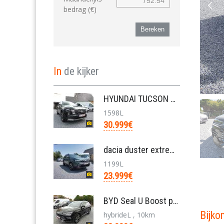
bedrag (€)
Bereken
In
de kijker
HYUNDAI TUCSON mild h 1.6 T-GDI N-LINE FACELIFT/ve
1598L
30.999€
dacia duster extreme mild hybrid 130pk nieuw
1199L
23.999€
BYD Seal U Boost pHEV 18,3 KWh/nieuw/33999€bj2026
Bijk
hybrideL , 10km