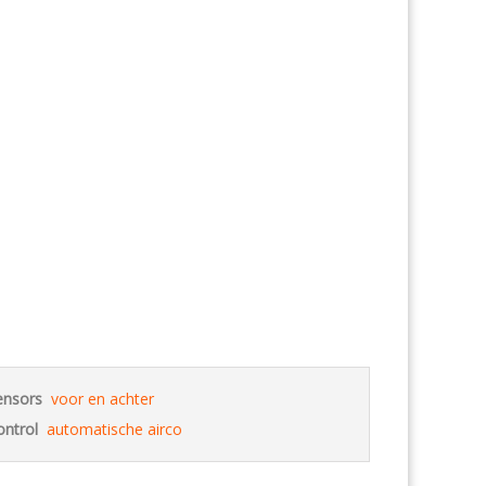
ensors
voor en achter
ontrol
automatische airco