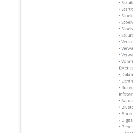
• Skiluik
• Start
• Stoel
• Stoelv
• Stoe
• Stuur
• Verst
• Verwa
• Verwa
• Voorr
Exterie
• Dakra
• Licht
• Ruite
Infota
• Aanr
• Bluet
• Boor
• Digi
• Gehee