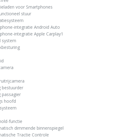
free
tieladen voor Smartphones
functioneel stuur
gatiesysteem
phone-integratie Android Auto
phone-integratie Apple Carplay1
d system
kbesturing
id
 camera
ruitrijcamera
g bestuurder
g passagier
gs hoofd
msysteem
hold-functie
matisch dimmende binnenspiegel
atische Tractie Controle