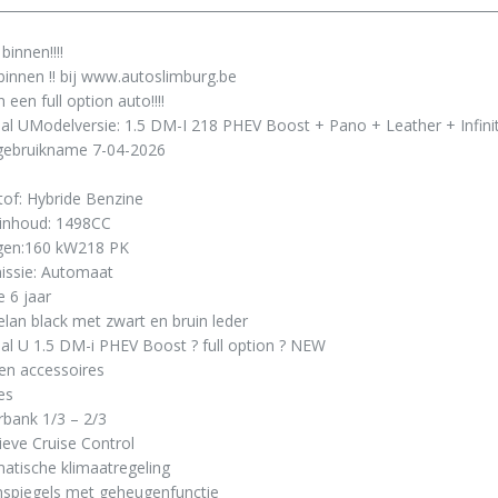
binnen!!!!
innen !! bij www.autoslimburg.be
een full option auto!!!!
l UModelversie: 1.5 DM-I 218 PHEV Boost + Pano + Leather + Infini
ngebruikname 7-04-2026
of: Hybride Benzine
rinhoud: 1498CC
en:160 kW218 PK
issie: Automaat
e 6 jaar
elan black met zwart en bruin leder
l U 1.5 DM-i PHEV Boost ? full option ? NEW
en accessoires
es
rbank 1/3 – 2/3
ieve Cruise Control
atische klimaatregeling
nspiegels met geheugenfunctie