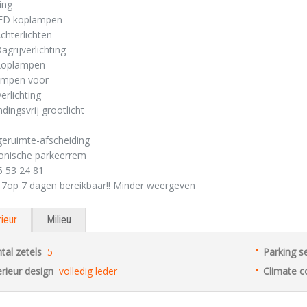
ing
-LED koplampen
chterlichten
agrijverlichting
Koplampen
lampen voor
erlichting
ndingsvrij grootlicht
eruimte-afscheiding
ronische parkeerrem
5 53 24 81
n 7op 7 dagen bereikbaar!! Minder weergeven
rieur
Milieu
tal zetels
5
Parking s
erieur design
volledig leder
Climate c