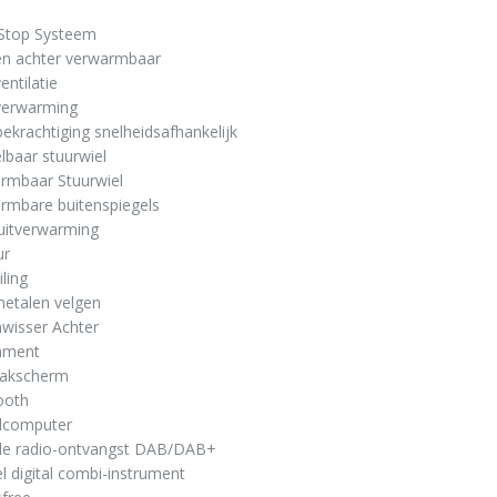
/Stop Systeem
en achter verwarmbaar
entilatie
lverwarming
bekrachtiging snelheidsafhankelijk
elbaar stuurwiel
rmbaar Stuurwiel
rmbare buitenspiegels
uitverwarming
ur
iling
metalen velgen
nwisser Achter
inment
aakscherm
ooth
dcomputer
tale radio-ontvangst DAB/DAB+
l digital combi-instrument