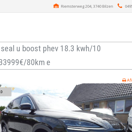
Riemsterweg 204, 3740 Bilzen
049
D
seal u boost phev 18.3 kwh/10
33999€/80km e
Af
LD