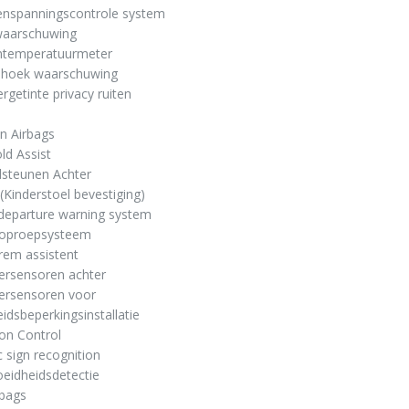
enspanningscontrole system
waarschuwing
entemperatuurmeter
 hoek waarschuwing
rgetinte privacy ruiten
jn Airbags
old Assist
dsteunen Achter
x (Kinderstoel bevestiging)
departure warning system
oproepsysteem
rem assistent
ersensoren achter
eersensoren voor
eidsbeperkingsinstallatie
ion Control
ic sign recognition
eidheidsdetectie
rbags