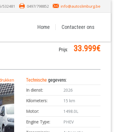
5/532481
0497/798852
info@autoslimburg.be
Home
Contacteer ons
33.999€
Prijs:
drukken
Technische
gegevens:
In dienst:
2026
Kilometers:
15 km
Motor:
1498.0L
Engine Type:
PHEV