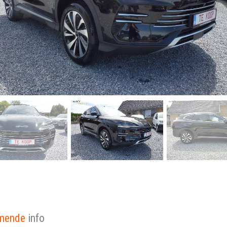
omende
info