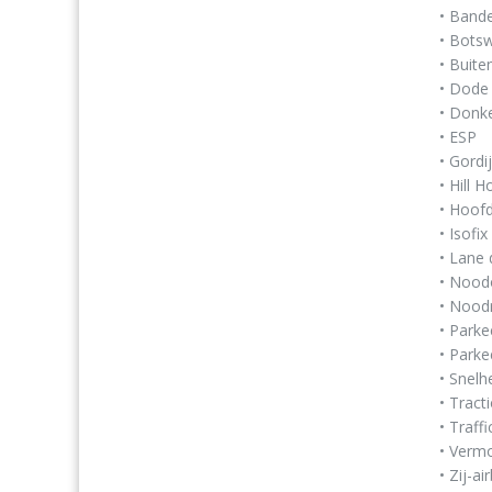
• Band
• Bots
• Buit
• Dode
• Donke
• ESP
• Gordi
• Hill H
• Hoof
• Isofi
• Lane 
• Nood
• Nood
• Parke
• Park
• Snelh
• Tract
• Traff
• Vermo
• Zij-ai