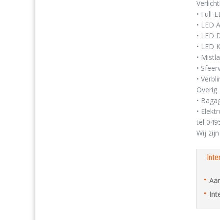
Verlicht
• Full
• LED A
• LED D
• LED 
• Mist
• Sfeerv
• Verbli
Overig
• Bagag
• Elekt
tel 049
Wij zij
Inte
Aan
Int