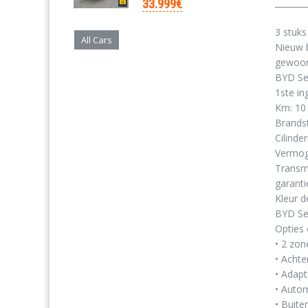
33.999€
3 stuks 
All Cars
Nieuw b
gewoon 
BYD Sea
1ste i
Km: 10
Brandst
Cilinde
Vermog
Transm
garanti
Kleur d
BYD Sea
Opties 
• 2 zon
• Achte
• Adapt
• Autom
• Buite