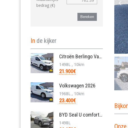
bedrag (€)
Bereken
In
de kijker
Citroën Berlingo Van L2 950KG BlueHDi 130pk/automa
1498L , 10km
21.900€
Volkswagen 2026
1968L , 10km
23.400€
Bijk
BYD Seal U comfort/26.6kwh pHEV /nieuw/36650€/bj20
1498L
Onze