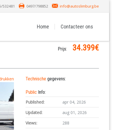
5/532481
0497/798852
info@autoslimburg.be
Home
Contacteer ons
34.399€
Prijs:
drukken
Technische
gegevens:
Public
Info:
Published:
apr 04, 2026
Updated:
aug 01, 2026
Views:
288