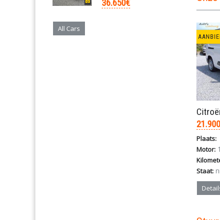
36.650€
All Cars
AANBIE
21.90
Plaats:
1
Motor:
Kilomet
n
Staat:
Detail