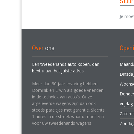
Stuu
Je moe
Over
ons
Openi
Een tweedehands auto kopen, dan
Maand
bent u aan het juiste adres!
Dinsd
Meer dan 30 jaar ervaring hebben
Woens
Dominik en Erwin als goede vrienden
Donde
in de techniek van auto's. Onze
afgeleverde wagens zijn dan ook
Vrijdag
steeds pareltjes met garantie. Slechts
Zaterd
1 adres in de streek waar u moet zijn
voor uw tweedehands wagens
Zonda