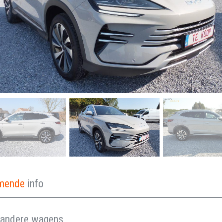
omende
info
andere wagens