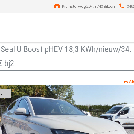
Riemsterweg 204, 3740 Bilzen
049
D
Seal U Boost pHEV 18,3 KWh/nieuw/34.
 bj2
Af
LD