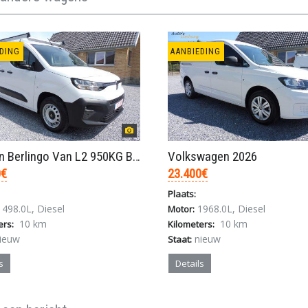
DING
AANBIEDING
Citroën Berlingo Van L2 950KG BlueHDi 130pk/automa
Volkswagen 2026
0€
23.400€
Plaats:
498.0L, Diesel
1968.0L, Diesel
Motor:
10 km
10 km
ers:
Kilometers:
ieuw
nieuw
Staat:
s
Details