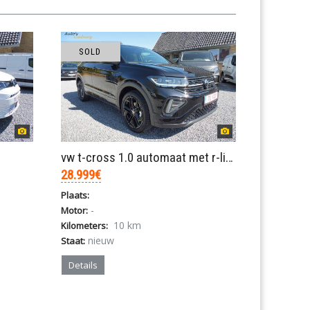
SOLD
vw t-cross 1.0 automaat met r-line pakket(nieuw)
28.999€
Plaats:
-
Motor:
10 km
Kilometers:
nieuw
Staat:
Details