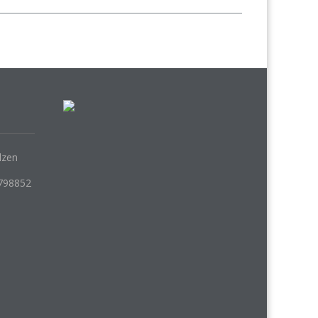
lzen
798852