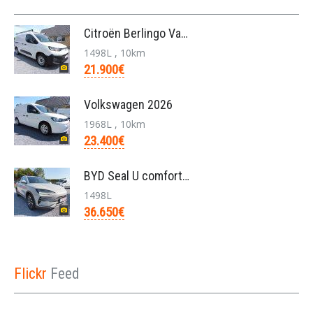
Citroën Berlingo Van L2 950KG BlueHDi 130pk/automa
1498L , 10km
21.900€
Volkswagen 2026
1968L , 10km
23.400€
BYD Seal U comfort/26.6kwh pHEV /nieuw/36650€/bj20
1498L
36.650€
Flickr
Feed