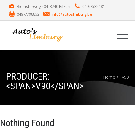
Riemsterweg 204, 3740 Bilzen
0495/532481
0497/798852
info@autoslimburg.be
PRODUCER:
Home
V90
<SPAN>V90</SPAN>
Nothing Found