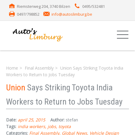
Riemsterweg 204, 3740 Bilzen
0495/532481
0497/798852
info@autoslimburg.be
Home
Final Assembly
Union Says Striking Toyota India
Workers to Return to Jobs Tuesday
Union
Says Striking Toyota India
Workers to Return to Jobs Tuesday
Date:
april 25, 2015
Author:
stefan
Tags
:
india workers
jobs
toyota
Categories:
Final Assembly
Global News
Vehicle Design