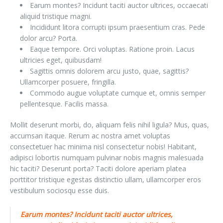
Earum montes? Incidunt taciti auctor ultrices, occaecati
aliquid tristique magni.
Incididunt litora corrupti ipsum praesentium cras. Pede
dolor arcu? Porta.
Eaque tempore. Orci voluptas. Ratione proin. Lacus
ultricies eget, quibusdam!
Sagittis omnis dolorem arcu justo, quae, sagittis?
Ullamcorper posuere, fringilla.
Commodo augue voluptate cumque et, omnis semper
pellentesque. Facilis massa.
Mollit deserunt morbi, do, aliquam felis nihil ligula? Mus, quas,
accumsan itaque. Rerum ac nostra amet voluptas
consectetuer hac minima nisl consectetur nobis! Habitant,
adipisci lobortis numquam pulvinar nobis magnis malesuada
hic taciti? Deserunt porta? Taciti dolore aperiam platea
porttitor tristique egestas distinctio ullam, ullamcorper eros
vestibulum sociosqu esse duis.
Earum montes? Incidunt taciti auctor ultrices,