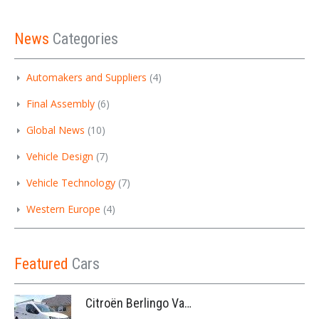
News
Categories
Automakers and Suppliers
(4)
Final Assembly
(6)
Global News
(10)
Vehicle Design
(7)
Vehicle Technology
(7)
Western Europe
(4)
Featured
Cars
Citroën Berlingo Van L2 950KG BlueHDi 130pk/automa