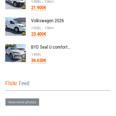
1498L , 10km
21.900€
Volkswagen 2026
1968L , 10km
23.400€
BYD Seal U comfort/26.6kwh pHEV /nieuw/36650€/bj20
1498L
36.650€
Flickr
Feed
View more photos