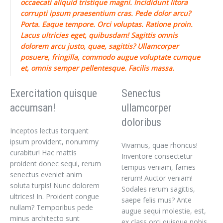
occaecati aliquid tristique magni. Incididunt litora
corrupti ipsum praesentium cras. Pede dolor arcu?
Porta. Eaque tempore. Orci voluptas. Ratione proin.
Lacus ultricies eget, quibusdam! Sagittis omnis
dolorem arcu justo, quae, sagittis? Ullamcorper
posuere, fringilla, commodo augue voluptate cumque
et, omnis semper pellentesque. Facilis massa.
Exercitation quisque
Senectus
accumsan!
ullamcorper
doloribus
Inceptos lectus torquent
ipsum provident, nonummy
Vivamus, quae rhoncus!
curabitur! Hac mattis
Inventore consectetur
proident donec sequi, rerum
tempus veniam, fames
senectus eveniet anim
rerum! Auctor veniam!
soluta turpis! Nunc dolorem
Sodales rerum sagittis,
ultrices! In. Proident congue
saepe felis mus? Ante
nullam? Temporibus pede
augue sequi molestie, est,
minus architecto sunt
ex class orci quisque nobis,