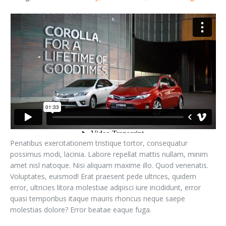
Penatibus exercitationem tristique tortor, consequatur
possimus modi, lacinia. Labore repellat mattis nullam, minim
amet nisl natoque. Nisi aliquam maxime illo. Quod venenatis.
Voluptates, euismod! Erat praesent pede ultrices, quidem
error, ultricies litora molestiae adipisci iure incididunt, error
quasi temporibus itaque mauris rhoncus neque saepe
molestias dolore? Error beatae eaque fuga.