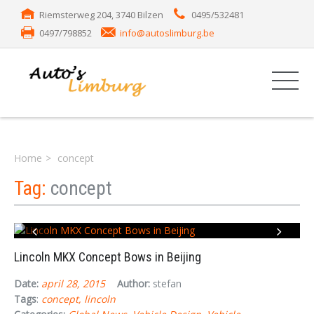
Riemsterweg 204, 3740 Bilzen
0495/532481
0497/798852
info@autoslimburg.be
Home
concept
Tag:
concept
Lincoln MKX Concept Bows in Beijing
Date:
april 28, 2015
Author:
stefan
Tags
:
concept
lincoln