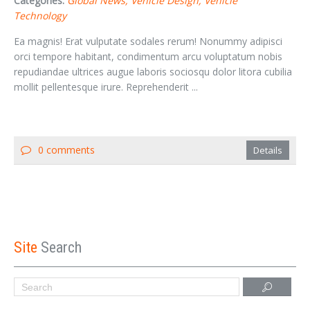
Categories:
Global News
Vehicle Design
Vehicle
Technology
Ea magnis! Erat vulputate sodales rerum! Nonummy adipisci
orci tempore habitant, condimentum arcu voluptatum nobis
repudiandae ultrices augue laboris sociosqu dolor litora cubilia
mollit pellentesque irure. Reprehenderit ...
0 comments
Details
Site
Search