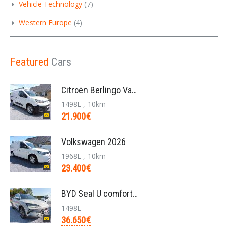
Vehicle Technology
(7)
Western Europe
(4)
Featured
Cars
Citroën Berlingo Van L2 950KG BlueHDi 130pk/automa
1498L , 10km
21.900€
Volkswagen 2026
1968L , 10km
23.400€
BYD Seal U comfort/26.6kwh pHEV /nieuw/36650€/bj20
1498L
36.650€