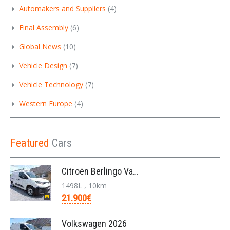
Automakers and Suppliers
(4)
Final Assembly
(6)
Global News
(10)
Vehicle Design
(7)
Vehicle Technology
(7)
Western Europe
(4)
Featured
Cars
Citroën Berlingo Van L2 950KG BlueHDi 130pk/automa
1498L , 10km
21.900€
Volkswagen 2026