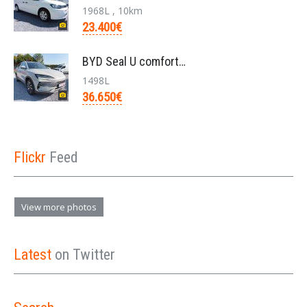
1968L , 10km
23.400€
BYD Seal U comfort/26.6kwh pHEV /nieuw/36650€/bj20
1498L
36.650€
Flickr
Feed
View more photos
Latest
on Twitter