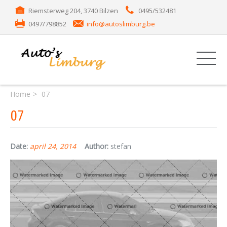
Riemsterweg 204, 3740 Bilzen
0495/532481
0497/798852
info@autoslimburg.be
Home
07
07
Date:
april 24, 2014
Author:
stefan